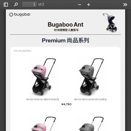
of 2
Toggle
Find
Zoom
Zoom
Too
Sidebar
Out
In
Bugaboo 
Ant
时尚便携型儿童推车
Premium
尚品系列
* 所有价格为建议零售价。
黑色车架+麻灰色布组+裸蜜色带天窗遮阳篷
黑色车架+麻灰色布组+麻灰色带天窗遮阳篷
¥4,790