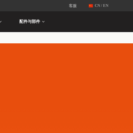
客服
CN / EN
配件与部件